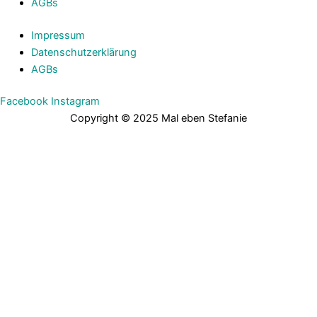
AGBs
Impressum
Datenschutzerklärung
AGBs
Facebook
Instagram
Copyright © 2025 Mal eben Stefanie
Bitte fülle das Formular aus, um dir meine „Finde deinen Fokus“
Methode als PDF für 0€ zu sichern!
Dein Vorname
Email
Ich stimme den Datenschutzbedingungen von Mal eben
Stefanie zu und melde mich mit dem Download automatisch für
den Newsletter zu den Themen Business Organisation, Planung