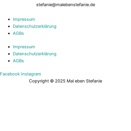
stefanie@malebenstefanie.de
Impressum
Datenschutzerklärung
AGBs
Impressum
Datenschutzerklärung
AGBs
Facebook
Instagram
Copyright © 2025 Mal eben Stefanie
Bitte fülle das Formular aus, um dir meine „Finde deinen Fokus“
Methode als PDF für 0€ zu sichern!
Dein Vorname