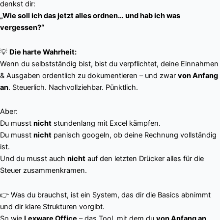
denkst dir:
„Wie soll ich das jetzt alles ordnen… und hab ich was
vergessen?“
💡
Die harte Wahrheit:
Wenn du selbstständig bist, bist du verpflichtet, deine Einnahmen
& Ausgaben ordentlich zu dokumentieren – und zwar
von Anfang
an
. Steuerlich. Nachvollziehbar. Pünktlich.
Aber:
Du musst
nicht
stundenlang mit Excel kämpfen.
Du musst
nicht
panisch googeln, ob deine Rechnung vollständig
ist.
Und du musst auch
nicht
auf den letzten Drücker alles für die
Steuer zusammenkramen.
👉 Was du brauchst, ist ein System, das dir die Basics abnimmt
und dir klare Strukturen vorgibt.
So wie
Lexware Office
– das Tool, mit dem du
von Anfang an